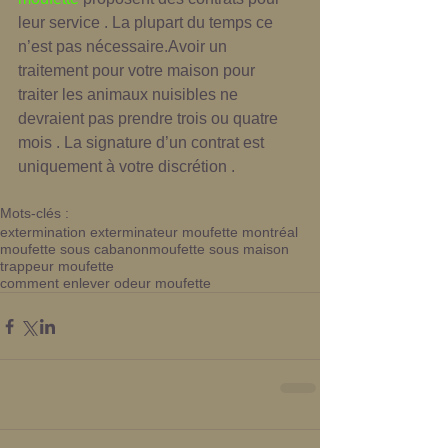
leur service . La plupart du temps ce 
n’est pas nécessaire.Avoir un 
traitement pour votre maison pour 
traiter les animaux nuisibles ne 
devraient pas prendre trois ou quatre 
mois . La signature d’un contrat est 
uniquement à votre discrétion . 
Mots-clés :
extermination exterminateur moufette montréal
moufette sous cabanon
moufette sous maison
trappeur moufette
comment enlever odeur moufette