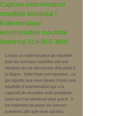
Capture extermination
moufette Montréal |
Exterminateur
extermination moufette
Montréal 514-915-3601
Choisir un exterminateur de moufette 
pour les animaux nuisibles est une 
situation qui ne devrait pas être prise à 
la légère . Votre foyer est important , ce 
qui signifie que vous devez choisir une 
moufette d’extermination qui a la 
capacité de résoudre votre problème 
avant qu’il ne devienne plus grand . Il 
est important de poser les bonnes 
questions afin que vous sachiez 