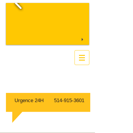
S.O.S FAUNE
Extermination
Exterminateur Capture
Animaux Sauvages
Gestion parasitaires
Urgence 24H
514-915-3601