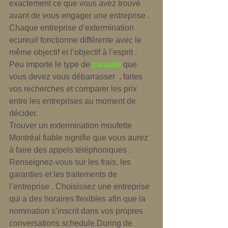
exactement ce que vous avez trouvé 
avant de vous engager une entreprise . 
Chaque entreprise d’extermination 
ecureuil fonctionne différente avec le 
même objectif et l’objectif à l’esprit . 
Peu importe le type de 
parasite
 que 
vous devez vous débarrasser  , faites 
vos recherches et comparer les prix  
entre les entreprises au moment de 
décider. 
Trouver un extermination moufette 
Montréal fiable signifie que vous aurez 
à faire des appels téléphoniques . 
Renseignez-vous sur les frais, les 
garanties et les traitements de 
l’entreprise . Choisissez une entreprise 
qui a des horaires flexibles afin que la 
nomination s’inscrit dans vos propres 
conversations schedule.During de 