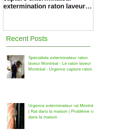
extermination raton laveur
Exterminateu
Montréal 514-915-3601
moufette Mon
3601
Recent Posts
Spécialiste exterminateur raton
laveur Montréal - Le raton laveur
Montréal - Urgence capture raton l
Urgence exterminateur rat Montréal
| Rat dans la maison | Problème rat
dans la maison