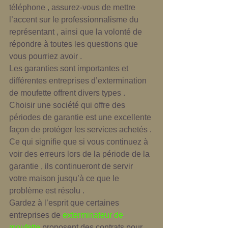
téléphone , assurez-vous de mettre 
l’accent sur ​​le professionnalisme du 
représentant , ainsi que la volonté de 
répondre à toutes les questions que 
vous pourriez avoir . 
Les garanties sont importantes et 
différentes entreprises d’extermination 
de moufette offrent divers types . 
Choisir une société qui offre des 
périodes de garantie est une excellente 
façon de protéger les services achetés . 
Ce qui signifie que si vous continuez à 
voir des erreurs lors de la période de la 
garantie , ils continueront de servir 
votre maison jusqu’à ce que le 
problème est résolu . 
Gardez à l’esprit que certaines 
entreprises de 
exterminateur de 
moufette
 proposent des contrats pour 