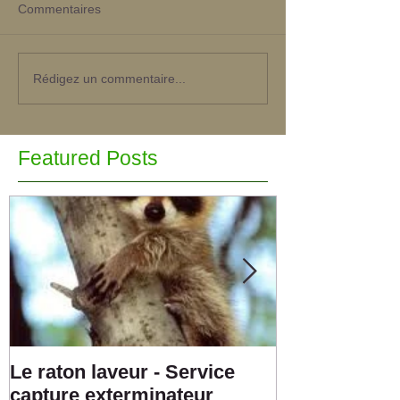
Commentaires
Rédigez un commentaire...
Featured Posts
Le raton laveur - Service
Capture exte
capture exterminateur
moufette Mont