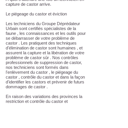
capture de castor arrive.
Le piégeage du castor et éviction
Les techniciens du Groupe Déprédateur
Urbain sont certifiés spécialistes de la
faune , les connaissances et les outils pour
se débarrasser de votre problème de
castor . Les pratiquent des techniques
d'élimination de castor sont humaines , et
assurent la capture et la libération de votre
problème de castor sûr . Nos contrôles
professionnels de suppression de castor,
nos techniciens sont formés dans
l'enlèvement du castor , le piégeage du
castor , contrôle du castor et dans la façon
d'identifier les castors et prévenir de futurs
dommages de castor .
En raison des variations des provinces la
restriction et contrôle du castor et
l'enlèvement du castor , il est préférable de
communiquer avec le Groupe Déprédateur
Urbain si vous pensez que vous avez un
problème de castor . Nos spécialistes de
l'enlèvement du castor le Groupe