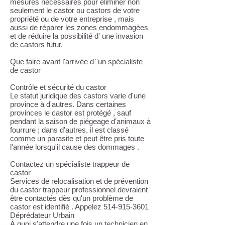
mesures nécessaires pour éliminer non
seulement le castor ou castors de votre
propriété ou de votre entreprise , mais
aussi de réparer les zones endommagées
et de réduire la possibilité d' une invasion
de castors futur.
Que faire avant l'arrivée d`'un spécialiste
de castor
Contrôle et sécurité du castor
Le statut juridique des castors varie d'une
province à d'autres. Dans certaines
provinces le castor est protégé , sauf
pendant la saison de piégeage d'animaux à
fourrure ; dans d'autres, il est classé
comme un parasite et peut être pris toute
l'année lorsqu'il cause des dommages .
Contactez un spécialiste trappeur de
castor
Services de relocalisation et de prévention
du castor trappeur professionnel devraient
être contactés dès qu'un problème de
castor est identifié . Appelez
514-915-3601
Déprédateur Urbain
À quoi s'attendre une fois un technicien en