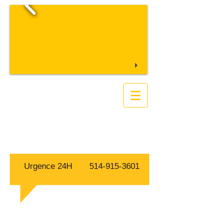
S.O.S FAUNE
Extermination
Exterminateur Capture
Animaux Sauvages
Gestion parasitaires
Urgence 24H
514-915-3601