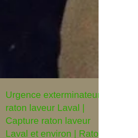
Urgence exterminateur
raton laveur Laval |
Capture raton laveur