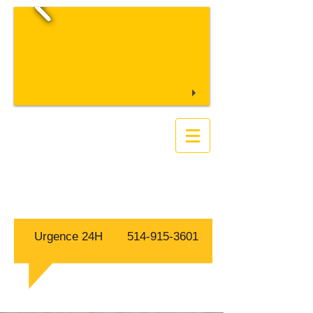
S.O.S FAUNE
Extermination
Exterminateur Capture
Animaux Sauvages
Gestion parasitaires
Urgence 24H
514-915-3601